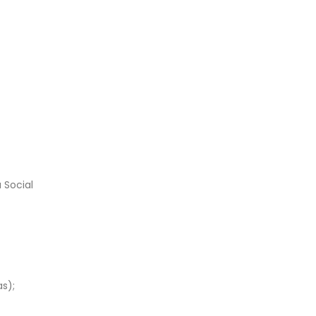
 Social
s);