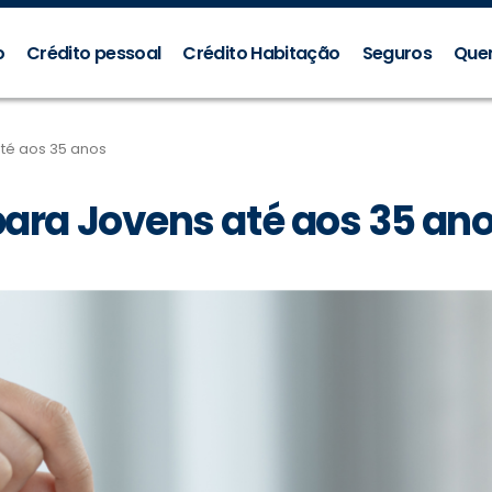
o
Crédito pessoal
Crédito Habitação
Seguros
Que
té aos 35 anos
para Jovens até aos 35 an