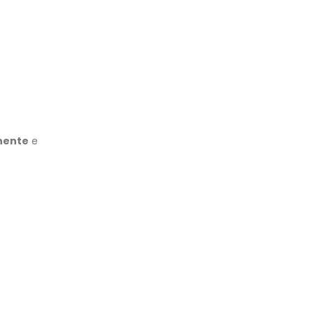
nente
e