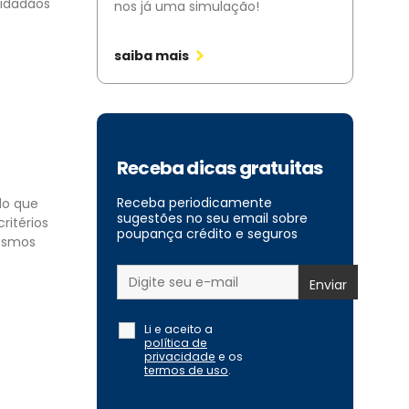
cidadãos
nos já uma simulação!
saiba mais
Receba dicas gratuitas
Receba periodicamente
ndo que
sugestões no seu email sobre
ritérios
poupança crédito e seguros
mesmos
Li e aceito a
política de
privacidade
e os
termos de uso
.