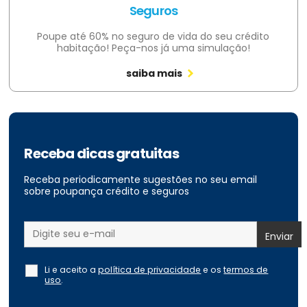
Seguros
Poupe até 60% no seguro de vida do seu crédito
habitação! Peça-nos já uma simulação!
saiba mais
Receba dicas gratuitas
Receba periodicamente sugestões no seu email
sobre poupança crédito e seguros
Li e aceito a
política de privacidade
e os
termos de
uso
.